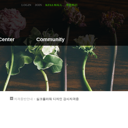
LOGIN
JOIN
KFAA MALL
주문하기
Center
Community
Q&A
수강생전용 게시판
센터
드라이플라워 강사게시판
프리저브드플라워 강사게시판
디플로마회원 게시판
갤러리
자격증반안내 >
실크플라워 디자인 강사자격증