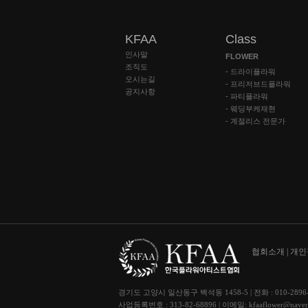
KFAA
Class
인사말
FLOWER
조직도
- 드라이플라워
오시는길
- 프리저브드플라워
공지사항
- 파티플라워
- 웨딩부케재현
- 계절리스 전문가
협회소개 |
개인
경기도 고양시 일산동구 백석동 1458-5 | 전화 : 010-2896-
사업등록번호 : 313-82-68896 | 이메일: kfaaflower@naver