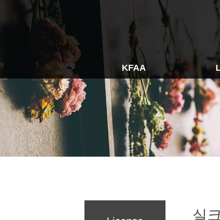
KFAA
License I
인사말
조직도
- Silk Flower
오시는길
- Dry Flower
공지사항
- Preserved F
- Wedding Bo
- Wreth Expert
- Party Flower
실크