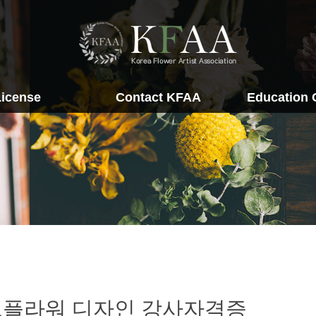
License
Contact KFAA
Education 
NFO
KFAA Korea
실크플라워교육센터
KFAA Taiwan
드라이플라워교육센터
KFAA Hongkong
프리저브드플라워교육
기업출강신청
lower
uquet
플라워 디자인 강사자격증