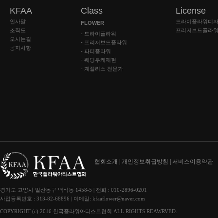
KFAA
Class
License
인사말
드라이플라워디자
FLOWER
조직도
프리저브드플라워
- 드라이플라워
오시는길
- 프리저브드플라워
공지사항
- 파티플라워
- 웨딩부케재현
- 계절리스 전문가
협회소개 |
개인정보취급방침 |
서비스이용약관
경기도 고양시 일산동구 백석동 1458-5 | 전화 : 010-2896-0201
사업등록번호 : 313-82-68896 | 이메일: kfaaflower@naver.com
COPYRIGHT (c) 2016 한국플라워아티스트협회 ALL RIGHTS REAWRVED.