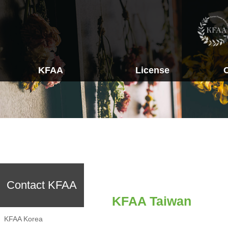
KFAA
License
License INFO
인사말
KFAA K
조직도
KFAA T
- Silk Flower
오시는길
KFAA H
- Dry Flower
공지사항
- Preserved Flower
- Wedding Bouquet
- Wreth Expert
- Party Flower
Contact KFAA
KFAA Taiwan
KFAA Korea